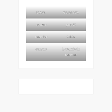
L' éveil
Cocon soie
couleur
pureté
nuancier
teinte
douceur
le chemin du
bonheur